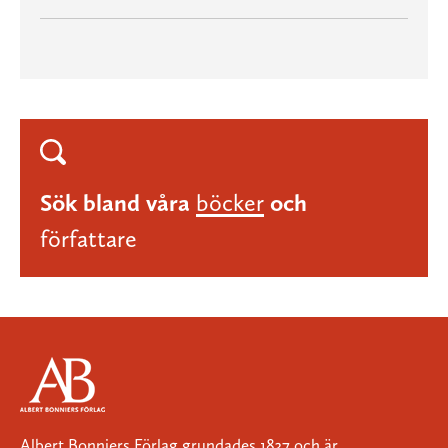
Sök bland våra
böcker
och
författare
Albert Bonniers Förlag grundades 1837 och är