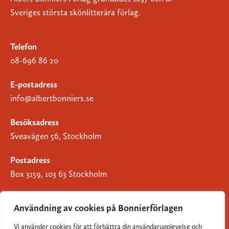
Sveriges största skönlitterära förlag.
Telefon
08-696 86 20
E-postadress
info@albertbonniers.se
Besöksadress
Sveavägen 56, Stockholm
Postadress
Box 3159, 103 63 Stockholm
Användning av cookies på Bonnierförlagen
Vi använder cookies för att förbättra din användarupplevelse och
Om Bonnierförlagen