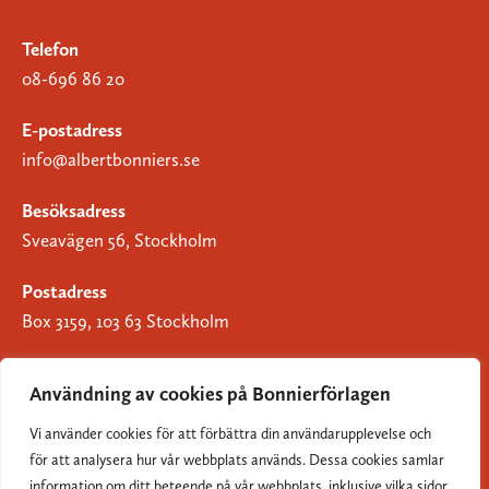
Telefon
08-696 86 20
E-postadress
info@albertbonniers.se
Besöksadress
Sveavägen 56, Stockholm
Postadress
Box 3159, 103 63 Stockholm
Användning av cookies på Bonnierförlagen
Vi använder cookies för att förbättra din användarupplevelse och
Om Bonnierförlagen
för att analysera hur vår webbplats används. Dessa cookies samlar
Cookies
information om ditt beteende på vår webbplats, inklusive vilka sidor