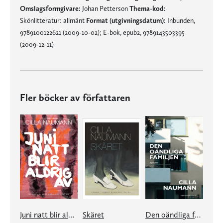
Omslagsformgivare:
Johan Petterson
Thema-kod:
Skönlitteratur: allmänt
Format (utgivningsdatum):
Inbunden,
9789100122621 (2009-10-02); E-bok, epub2, 9789143503395
(2009-12-11)
Fler böcker av författaren
Juni natt blir aldrig av
Skäret
Den oändliga familjen