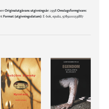
mnen
Originalutgåvans utgivningsår:
1998
Omslagsformgivare:
änt
Format (utgivningsdatum):
E-bok, epub2, 9789100159887