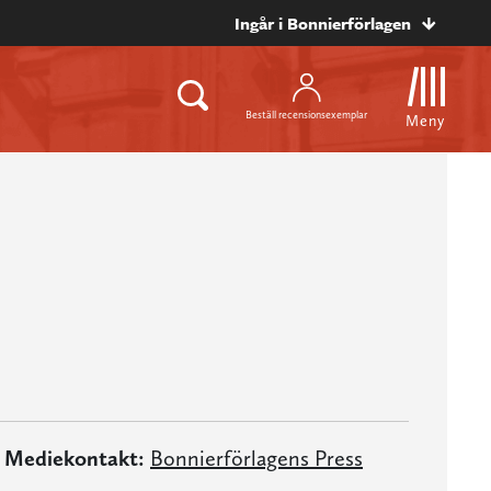
Ingår i Bonnierförlagen
Beställ recensionsexemplar
Meny
Mediekontakt:
Bonnierförlagens Press