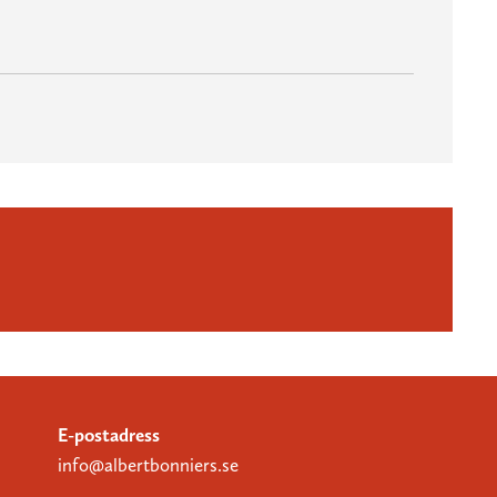
E-postadress
info@albertbonniers.se