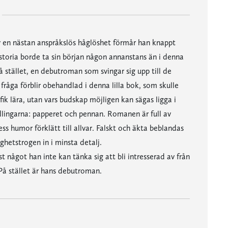
av en nästan anspråkslös håglöshet förmår han knappt
historia borde ta sin början någon annanstans än i denna
 stället, en debutroman som svingar sig upp till de
fråga förblir obehandlad i denna lilla bok, som skulle
ik lära, utan vars budskap möjligen kan sägas ligga i
dlingarna: papperet och pennan. Romanen är full av
s humor förklätt till allvar. Falskt och äkta beblandas
ighetstrogen in i minsta detalj.
t något han inte kan tänka sig att bli intresserad av från
På stället är hans debutroman.