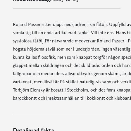
Roland Passer sitter djupt nedsjunken i sin fåtölj. Uppfylld 
samla sig till en enda artikulerad tanke. Vill inte ens. Hans 
sysslolösa fåtölj.För närvarande medverkar Roland Passer i På
högsta höjderna såväl som ner i underjorden. Ingen väsentlig 
kunna kallas filosofisk, men som knappat torgför någon specif
glappet mellan skildringen och det skildrade: orden och han
fallgropar och medan dess allvar uttrycks genom skämt, är des
vartannat, men likväl är På stället naturligtvis sann och verkl
Torbjörn Elensky är bosatt i Stockholm, och det finns knappas
barockkonst och insektssamhällen till kokkonst och klubbar.
Detaljerad fakta