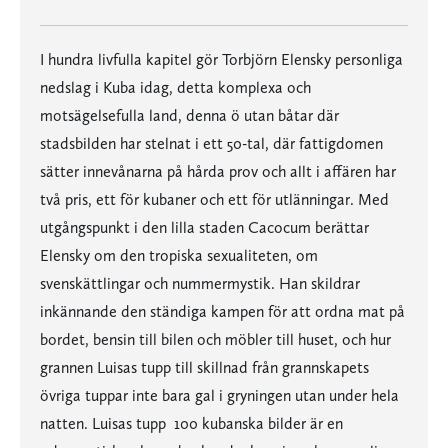
I hundra livfulla kapitel gör Torbjörn Elensky personliga
nedslag i Kuba idag, detta komplexa och
motsägelsefulla land, denna ö utan båtar där
stadsbilden har stelnat i ett 50-tal, där fattigdomen
sätter innevånarna på hårda prov och allt i affären har
två pris, ett för kubaner och ett för utlänningar. Med
utgångspunkt i den lilla staden Cacocum berättar
Elensky om den tropiska sexualiteten, om
svenskättlingar och nummermystik. Han skildrar
inkännande den ständiga kampen för att ordna mat på
bordet, bensin till bilen och möbler till huset, och hur
grannen Luisas tupp till skillnad från grannskapets
övriga tuppar inte bara gal i gryningen utan under hela
natten. Luisas tupp  100 kubanska bilder är en