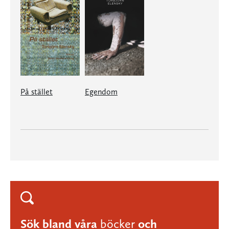
På stället
Egendom
Sök bland våra
böcker
och