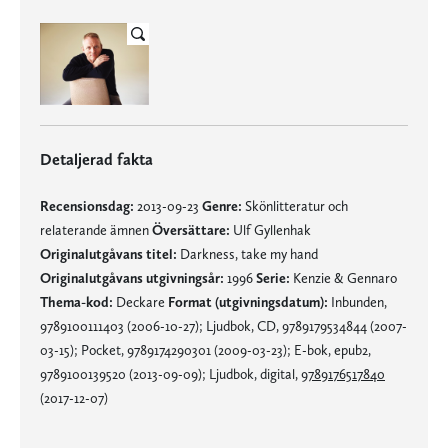
Detaljerad fakta
Recensionsdag:
2013-09-23
Genre:
Skönlitteratur och
relaterande ämnen
Översättare:
Ulf Gyllenhak
Originalutgåvans titel:
Darkness, take my hand
Originalutgåvans utgivningsår:
1996
Serie:
Kenzie & Gennaro
Thema-kod:
Deckare
Format (utgivningsdatum):
Inbunden,
9789100111403 (2006-10-27); Ljudbok, CD, 9789179534844 (2007-
03-15); Pocket, 9789174290301 (2009-03-23); E-bok, epub2,
9789100139520 (2013-09-09); Ljudbok, digital,
9789176517840
(2017-12-07)