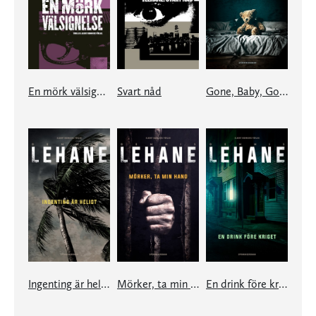
En mörk välsignelse
Svart nåd
Gone, Baby, Gone
Ingenting är heligt
Mörker, ta min hand
En drink före kriget