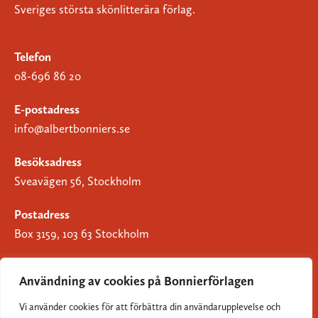
Sveriges största skönlitterära förlag.
Telefon
08-696 86 20
E-postadress
info@albertbonniers.se
Besöksadress
Sveavägen 56, Stockholm
Postadress
Box 3159, 103 63 Stockholm
Användning av cookies på Bonnierförlagen
Vi använder cookies för att förbättra din användarupplevelse och
Om Bonnierförlagen