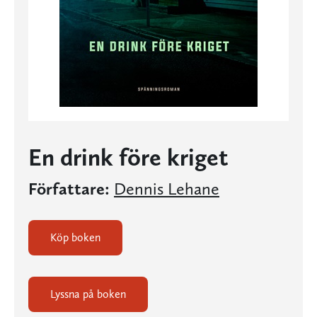
En drink före kriget
Författare:
Dennis Lehane
Köp boken
Lyssna på boken