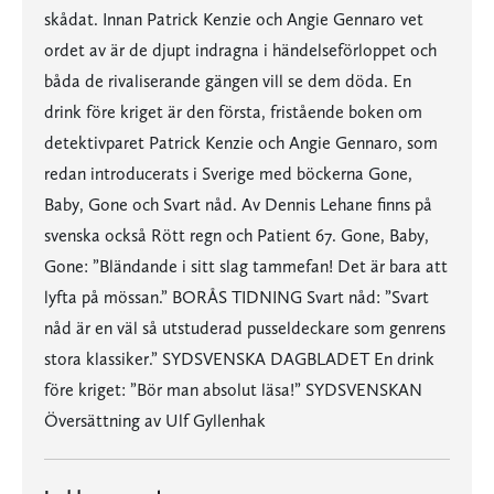
skådat. Innan Patrick Kenzie och Angie Gennaro vet
ordet av är de djupt indragna i händelseförloppet och
båda de rivaliserande gängen vill se dem döda. En
drink före kriget är den första, fristående boken om
detektivparet Patrick Kenzie och Angie Gennaro, som
redan introducerats i Sverige med böckerna Gone,
Baby, Gone och Svart nåd. Av Dennis Lehane finns på
svenska också Rött regn och Patient 67. Gone, Baby,
Gone: ”Bländande i sitt slag tammefan! Det är bara att
lyfta på mössan.” BORÅS TIDNING Svart nåd: ”Svart
nåd är en väl så utstuderad pusseldeckare som genrens
stora klassiker.” SYDSVENSKA DAGBLADET En drink
före kriget: ”Bör man absolut läsa!” SYDSVENSKAN
Översättning av Ulf Gyllenhak