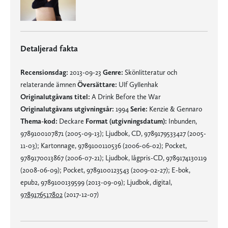
Detaljerad fakta
Recensionsdag:
2013-09-23
Genre:
Skönlitteratur och
relaterande ämnen
Översättare:
Ulf Gyllenhak
Originalutgåvans titel:
A Drink Before the War
Originalutgåvans utgivningsår:
1994
Serie:
Kenzie & Gennaro
Thema-kod:
Deckare
Format (utgivningsdatum):
Inbunden,
9789100107871 (2005-09-13); Ljudbok, CD, 9789179533427 (2005-
11-03); Kartonnage, 9789100110536 (2006-06-02); Pocket,
9789170013867 (2006-07-21); Ljudbok, lågpris-CD, 9789174130119
(2008-06-09); Pocket, 9789100123543 (2009-02-27); E-bok,
epub2, 9789100139599 (2013-09-09); Ljudbok, digital,
9789176517802
(2017-12-07)