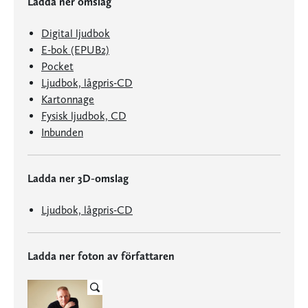
Ladda ner omslag
Digital ljudbok
E-bok (EPUB2)
Pocket
Ljudbok, lågpris-CD
Kartonnage
Fysisk ljudbok, CD
Inbunden
Ladda ner 3D-omslag
Ljudbok, lågpris-CD
Ladda ner foton av författaren