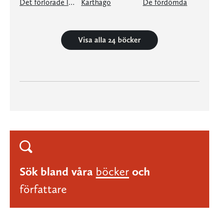
Det förlorade landskapet
Karthago
De fördömda
Visa alla 24 böcker
Sök bland våra
böcker
och
författare