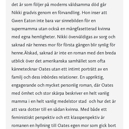
det år som följer på moderns våldsamma död går
Nikki gradvis genom en förvandling. Hon inser att
Gwen Eaton inte bara var sinnebilden för en
supermamma utan också en mångfasetterad kvinna
med egna hemligheter. Nikki överväldigas av sorg och
saknad när hennes mor för första gången blir synlig för
henne.Älskad, saknad är inte en roman med den breda
utblick över det amerikanska samhället som ofta
kännetecknar Oates utan ett intimt porträtt av en
familj och dess inbördes relationer. En uppriktig,
engagerande och mycket personlig roman, där Oates
med ömhet och stor skärpa beskriver en helt vanlig
mamma i en helt vanlig medelstor stad  och hur det är
att vara dotter till en sådan kvinna. Med både ett
feministiskt perspektiv och ett klassperspektiv är
romanen en hyllning till Oates egen mor som gick bort