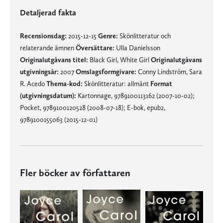
Detaljerad fakta
Recensionsdag:
2015-12-15
Genre:
Skönlitteratur och
relaterande ämnen
Översättare:
Ulla Danielsson
Originalutgåvans titel:
Black Girl, White Girl
Originalutgåvans
utgivningsår:
2007
Omslagsformgivare:
Conny Lindström, Sara
R. Acedo
Thema-kod:
Skönlitteratur: allmänt
Format
(utgivningsdatum):
Kartonnage, 9789100113162 (2007-10-02);
Pocket, 9789100120528 (2008-07-18); E-bok, epub2,
9789100155063 (2015-12-01)
Fler böcker av författaren