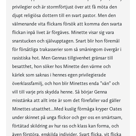
privilegier och är stormförtjust över att få möta den
djupt religiösa dottern till en svart pastor. Men den
välmenande vita flickans försök att komma den svarta
flickan inpå livet är förgäves. Minette visar sig vara
snarstucken och självupptagen. Snart blir hon föremål
för försåtliga trakasserier som så småningom övergår i
rasistiska hot. Men Gennas tillgivenhet gränsar till
besatthet, hon söker hos Minette den värme och
kärlek som saknas i hennes egen privilegierade
överklassfamilj, och hon blir Minettes enda ”vän” och
vill till varje pris skydda henne. Så börjar Genna
misstänka att allt inte är som det förefaller vad gäller
Minettes utsatthet...Med kuslig förmåga kryper Oates
under skinnet på unga flickor och ger oss en smärtsam,
förtätad skildring av hur ras och klass kan forma, och
även förstöra, enskilda individer. Svart flicka, vit flicka