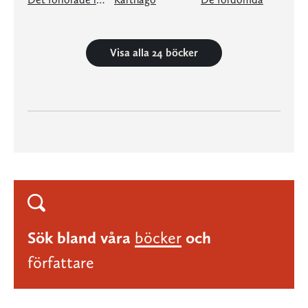
Visa alla 24 böcker
Sök bland våra
böcker
och
författare