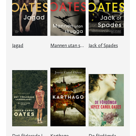
Jagad
Mannen utan skugga
Jack of Spades
Det förlorade landskapet
Karthago
De fördömda