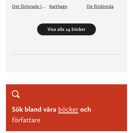
Det förlorade landskapet
Karthago
De fördömda
Visa alla 24 böcker
Sök bland våra
böcker
och
författare