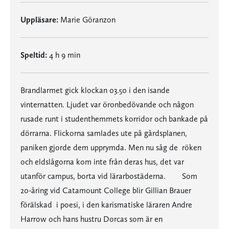
Uppläsare:
Marie Göranzon
Speltid:
4 h 9 min
Brandlarmet gick klockan 03.50 i den isande
vinternatten. Ljudet var öronbedövande och någon
rusade runt i studenthemmets korridor och bankade på
dörrarna. Flickorna samlades ute på gårdsplanen,
paniken gjorde dem upprymda. Men nu såg de  röken
och eldslågorna kom inte från deras hus, det var
utanför campus, borta vid lärarbostäderna. Som
20-åring vid Catamount College blir Gillian Brauer
förälskad  i poesi, i den karismatiske läraren Andre
Harrow och hans hustru Dorcas som är en