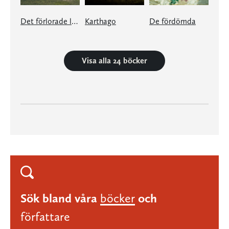
Det förlorade landskapet
Karthago
De fördömda
Visa alla 24 böcker
Sök bland våra
böcker
och
författare