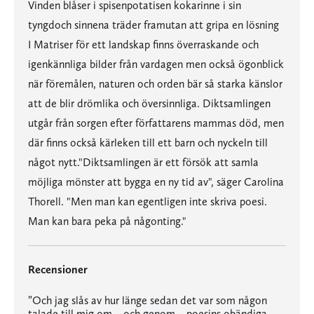
Vinden blåser i spisenpotatisen kokarinne i sin
tyngdoch sinnena träder framutan att gripa en lösning
I Matriser för ett landskap finns överraskande och
igenkännliga bilder från vardagen men också ögonblick
när föremålen, naturen och orden bär så starka känslor
att de blir drömlika och översinnliga. Diktsamlingen
utgår från sorgen efter författarens mammas död, men
där finns också kärleken till ett barn och nyckeln till
något nytt."Diktsamlingen är ett försök att samla
möjliga mönster att bygga en ny tid av", säger Carolina
Thorell. "Men man kan egentligen inte skriva poesi.
Man kan bara peka på någonting."
Recensioner
”Och jag slås av hur länge sedan det var som någon
talade till mig om – och genom – poesins obändiga