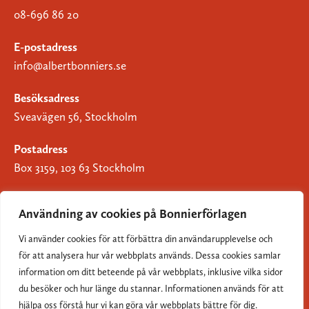
08-696 86 20
E-postadress
info@albertbonniers.se
Besöksadress
Sveavägen 56, Stockholm
Postadress
Box 3159, 103 63 Stockholm
Användning av cookies på Bonnierförlagen
Vi använder cookies för att förbättra din användarupplevelse och
Om Bonnierförlagen
för att analysera hur vår webbplats används. Dessa cookies samlar
Cookies
information om ditt beteende på vår webbplats, inklusive vilka sidor
du besöker och hur länge du stannar. Informationen används för att
Integritetspolicy
hjälpa oss förstå hur vi kan göra vår webbplats bättre för dig.