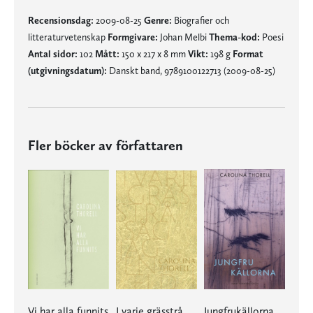
Recensionsdag:
2009-08-25
Genre:
Biografier och
litteraturvetenskap
Formgivare:
Johan Melbi
Thema-kod:
Poesi
Antal sidor:
102
Mått:
150 x 217 x 8 mm
Vikt:
198 g
Format
(utgivningsdatum):
Danskt band, 9789100122713 (2009-08-25)
Fler böcker av författaren
Vi har alla funnits
I varje grässtrå såg jag en eld
Jungfrukällorna