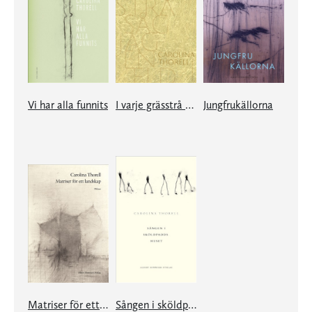
Vi har alla funnits
I varje grässtrå såg jag en eld
Jungfrukällorna
Matriser för ett landskap
Sången i sköldpaddshuset