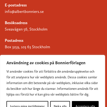
E-postadress
info@albertbonniers.se
Besöksadress
Sveavägen 56, Stockholm
Postadress
Box 3159, 103 63 Stockholm
Användning av cookies på Bonnierförlagen
Vi använder cookies för att förbättra din användarupplevelse och
Om Bonnierförlagen
för att analysera hur vår webbplats används. Dessa cookies samlar
Cookies
information om ditt beteende på vår webbplats, inklusive vilka sidor
du besöker och hur länge du stannar. Informationen används för att
Integritetspolicy
hjälpa oss förstå hur vi kan göra vår webbplats bättre för dig.
Justera mina inställningar
Neka alla
Acceptera alla