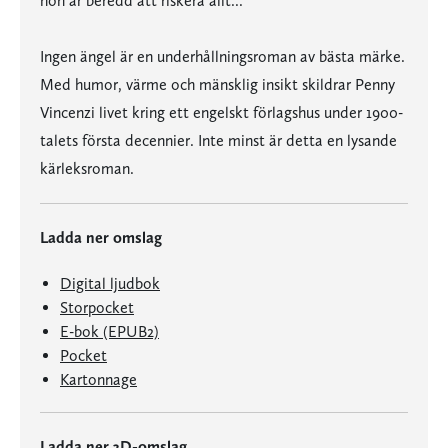
hon är beredd att riskera allt...
Ingen ängel är en underhållningsroman av bästa märke.
Med humor, värme och mänsklig insikt skildrar Penny
Vincenzi livet kring ett engelskt förlagshus under 1900-
talets första decennier. Inte minst är detta en lysande
kärleksroman.
Ladda ner omslag
Digital ljudbok
Storpocket
E-bok (EPUB2)
Pocket
Kartonnage
Ladda ner 3D-omslag