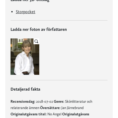
Storpocket
Ladda ner foton av författaren
Detaljerad fakta
Recensionsdag:
2018-07-02
Genre:
Skönlitteratur och
relaterande ämnen
Översättare:
Jan Järnebrand
Originalutgåvans titel:
No Angel
Originalutgåvans