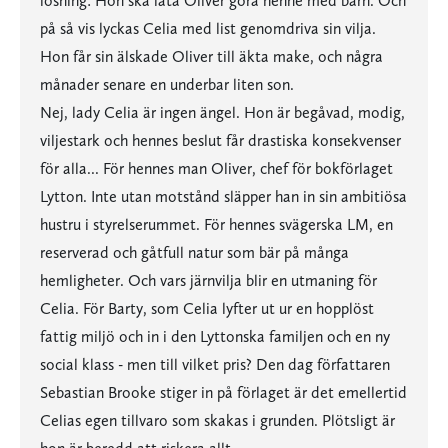
lösning: Hon ska låta Oliver göra henne med barn. Och
på så vis lyckas Celia med list genomdriva sin vilja.
Hon får sin älskade Oliver till äkta make, och några
månader senare en underbar liten son.
Nej, lady Celia är ingen ängel. Hon är begåvad, modig,
viljestark och hennes beslut får drastiska konsekvenser
för alla... För hennes man Oliver, chef för bokförlaget
Lytton. Inte utan motstånd släpper han in sin ambitiösa
hustru i styrelserummet. För hennes svägerska LM, en
reserverad och gåtfull natur som bär på många
hemligheter. Och vars järnvilja blir en utmaning för
Celia. För Barty, som Celia lyfter ut ur en hopplöst
fattig miljö och in i den Lyttonska familjen och en ny
social klass - men till vilket pris? Den dag författaren
Sebastian Brooke stiger in på förlaget är det emellertid
Celias egen tillvaro som skakas i grunden. Plötsligt är