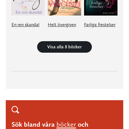
En ren skandal
Helt övergiven
Farliga frestelser
Visa alla 8 böcker
Sök bland våra
böcker
och