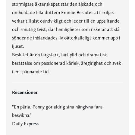
stormigare äktenskapet står den älskade och
omhuldade lilla dottern Emmie.Beslutet att skiljas
verkar till sist oundvikligt och leder till en uppslitande
och smutsig tvist, där hemligheter som riskerar att slå
sönder de inblandades liv oåterkalleligt kommer upp i
ljuset.
Beslutet är en färgstark, fartfylld och dramatisk
berättelse om passionerad kärlek, äregirighet och svek
i en spännande tid.
Recensioner
"En pärla. Penny gör aldrig sina hängivna fans
besvikna.”
Daily Express
"En pärla. Penny gör aldrig sina hängivna fans besvikna.”