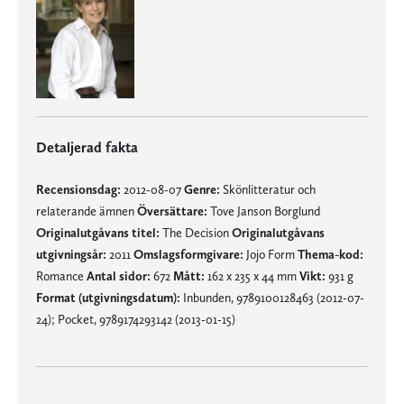
Detaljerad fakta
Recensionsdag:
2012-08-07
Genre:
Skönlitteratur och
relaterande ämnen
Översättare:
Tove Janson Borglund
Originalutgåvans titel:
The Decision
Originalutgåvans
utgivningsår:
2011
Omslagsformgivare:
Jojo Form
Thema-kod:
Romance
Antal sidor:
672
Mått:
162 x 235 x 44 mm
Vikt:
931 g
Format (utgivningsdatum):
Inbunden, 9789100128463 (2012-07-
24); Pocket, 9789174293142 (2013-01-15)