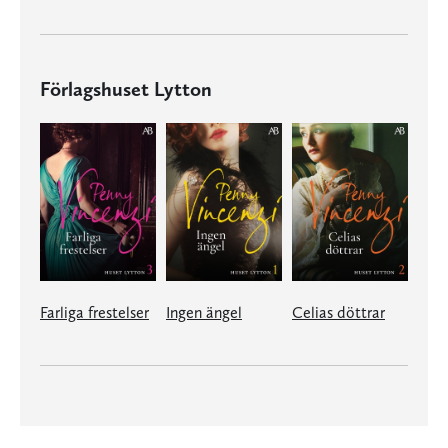
Förlagshuset Lytton
Farliga frestelser
Ingen ängel
Celias döttrar