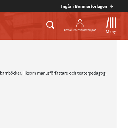
Ingår i Bonnierförlagen
Beställ recensionsexemplar
Meny
h barnböcker, liksom manusförfattare och teaterpedagog.