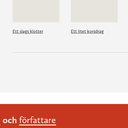
Ett slags klotter
Ett litet korsdrag
och
r
författare