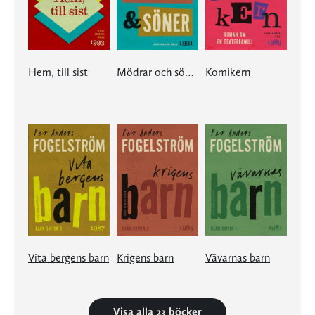
Hem, till sist
Mödrar och söner
Komikern
Vita bergens barn
Krigens barn
Vävarnas barn
Visa alla 23 böcker