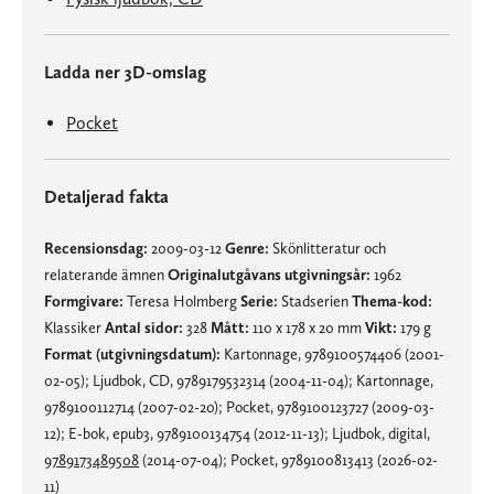
Ladda ner 3D-omslag
Pocket
Detaljerad fakta
Recensionsdag:
2009-03-12
Genre:
Skönlitteratur och
relaterande ämnen
Originalutgåvans utgivningsår:
1962
Formgivare:
Teresa Holmberg
Serie:
Stadserien
Thema-kod:
Klassiker
Antal sidor:
328
Mått:
110 x 178 x 20 mm
Vikt:
179 g
Format (utgivningsdatum):
Kartonnage, 9789100574406 (2001-
02-05); Ljudbok, CD, 9789179532314 (2004-11-04); Kartonnage,
9789100112714 (2007-02-20); Pocket, 9789100123727 (2009-03-
12); E-bok, epub3, 9789100134754 (2012-11-13); Ljudbok, digital,
9789173489508
(2014-07-04); Pocket, 9789100813413 (2026-02-
11)