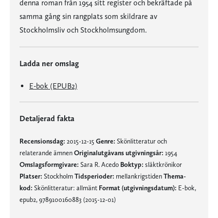
denna roman från 1954 sitt register och bekräftade på
samma gång sin rangplats som skildrare av
Stockholmsliv och Stockholmsungdom.
Ladda ner omslag
E-bok (EPUB2)
Detaljerad fakta
Recensionsdag:
2015-12-15
Genre:
Skönlitteratur och
relaterande ämnen
Originalutgåvans utgivningsår:
1954
Omslagsformgivare:
Sara R. Acedo
Boktyp:
släktkrönikor
Platser:
Stockholm
Tidsperioder:
mellankrigstiden
Thema-
kod:
Skönlitteratur: allmänt
Format (utgivningsdatum):
E-bok,
epub2, 9789100160883 (2015-12-01)