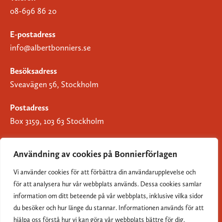
08-696 86 20
E-postadress
info@albertbonniers.se
Besöksadress
Sveavägen 56, Stockholm
Postadress
Box 3159, 103 63 Stockholm
Användning av cookies på Bonnierförlagen
Vi använder cookies för att förbättra din användarupplevelse och
Om Bonnierförlagen
för att analysera hur vår webbplats används. Dessa cookies samlar
Cookies
information om ditt beteende på vår webbplats, inklusive vilka sidor
du besöker och hur länge du stannar. Informationen används för att
Integritetspolicy
hjälpa oss förstå hur vi kan göra vår webbplats bättre för dig.