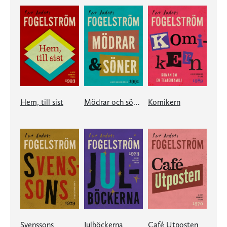
Hem, till sist
Mödrar och söner
Komikern
Svenssons
Julböckerna
Café Utposten