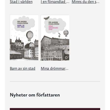
Stad i världen
I en förvandlad stad
Minns du den stad
Barn av sin stad
Mina drömmars stad
Nyheter om författaren