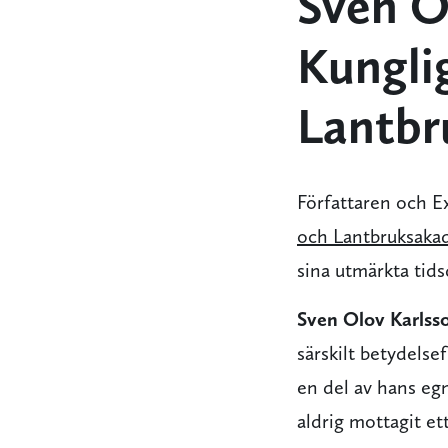
Sven Ol
Kungli
Lantbr
Författaren och 
och Lantbruksakad
sina utmärkta tid
Sven Olov Karlss
särskilt betydelsef
en del av hans eg
aldrig mottagit ett