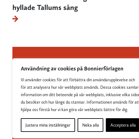
hyllade Tallums sång
Användning av cookies på Bonnierförlagen
Vi använder cookies för att förbättra din användarupplevelse och
Albert Bonniers Förlag grundades 1837 och är
för att analysera hur vår webbplats används. Dessa cookies samlar
Sveriges största skönlitterära förlag.
information om ditt beteende på vår webbplats, inklusive vilka sido
du besöker och hur länge du stannar. Informationen används för at
hjälpa oss förstå hur vi kan göra vår webbplats bättre för dig.
Justera mina inställningar
Neka alla
Acceptera alla