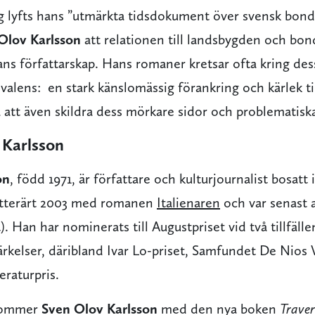
ng lyfts hans ”utmärkta tidsdokument över svensk bond
Olov Karlsson
att relationen till landsbygden och bon
ans författarskap. Hans romaner kretsar ofta kring des
valens: en stark känslomässig förankring och kärlek t
 att även skildra dess mörkare sidor och problematiska
Karlsson
on
, född 1971, är författare och kulturjournalist bosat
itterärt 2003 med romanen
Italienaren
och var senast 
. Han har nominerats till Augustpriset vid två tillfälle
märkelser, däribland Ivar Lo-priset, Samfundet De Nios 
eraturpris.
tkommer
Sven Olov Karlsson
med den nya boken
Traver