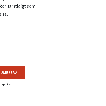
skor samtidigt som
else.
NUMERERA
tspolicy
.