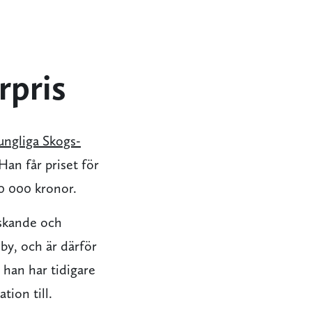
rpris
ungliga Skogs-
 Han får priset för
0 000 kronor.
askande och
by, och är därför
han har tidigare
tion till.