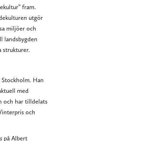
ekultur” fram.
dekulturen utgör
sa miljöer och
ill landsbygden
 strukturer.
t i Stockholm. Han
aktuell med
n och har tilldelats
Vinterpris och
s
på Albert