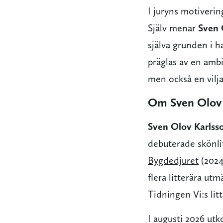
I juryns motiveri
Själv menar
Sven 
själva grunden i h
präglas av en ambi
men också en vilja
Om Sven Olov 
Sven Olov Karlss
debuterade skönl
Bygdedjuret
(2024)
flera litterära ut
Tidningen Vi:s litt
I augusti 2026 u