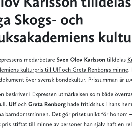
ov Karlsson tilldelas
ga Skogs- och
uksakademiens kultu
Expressens medarbetare
Sven Olov Karlsson
tilldelas
K
emiens kulturpris till Ulf och Greta Renborgs minne
.
sdokument över svensk bondekultur. Prissumman är 10
on
beskriver i Expressen utmärkelsen som både överr
ull.
Ulf
och
Greta Renborg
hade fritidshus i hans hem
na barndomsminnen. Det gör priset unikt för honom – 
 pris stiftat till minne av personer han själv haft en rela