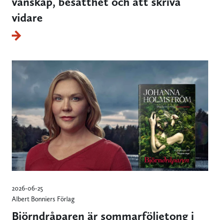
vänskap, besatthet och att skriva
vidare
2026-06-25
Albert Bonniers Förlag
Björndråparen är sommarföljetong i