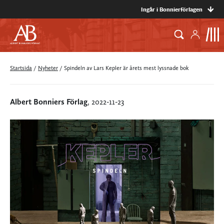
Ingår i Bonnierförlagen
Startsida
/
Nyheter
/
Spindeln av Lars Kepler är årets mest lyssnade bok
Albert Bonniers Förlag
, 2022-11-23