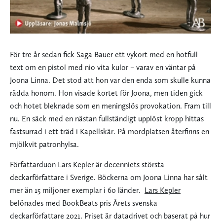
För tre år sedan fick Saga Bauer ett vykort med en hotfull
text om en pistol med nio vita kulor – varav en väntar på
Joona Linna. Det stod att hon var den enda som skulle kunna
rädda honom. Hon visade kortet för Joona, men tiden gick
och hotet bleknade som en meningslös provokation. Fram till
nu. En säck med en nästan fullständigt upplöst kropp hittas
fastsurrad i ett träd i Kapellskär. På mordplatsen återfinns en
mjölkvit patronhylsa.
Författarduon Lars Kepler är decenniets största
deckarförfattare i Sverige. Böckerna om Joona Linna har sålt
mer än 15 miljoner exemplar i 60 länder.
Lars Kepler
belönades med BookBeats pris Årets svenska
deckarförfattare 2021. Priset är datadrivet och baserat på hur