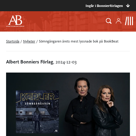
Ingår i Bonnierförlagen
Startsida
/
Nyheter
/
Sömngångaren årets mest lyssnade bok på BookBeat
Albert Bonniers Förlag
, 2024-12-03