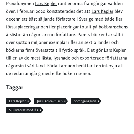
Pseudonymen
Lars Kepler
rönt enorma framgångar världen
över. I februari 2020 konstaterades det att
Lars Kepler
blev
decenniets bäst säljande författare i Sverige med både fler
förstaplaceringar och fler placeringar totalt på bokbranschens
årslistor än någon annan författare. Parets böcker har sålt i
över sjutton miljoner exemplar i fler än sextio länder och
böckerna finns översatta till fyrtio språk. Det gör Lars Kepler
till en av de mest lästa, lyssnade och exporterade författarna
någonsin i vårt land. Författarduon berättar i en intervju att
de redan är igång med elfte boken i serien.
Taggar
Lars Kepler
Jussi Adler-Olsen
Sömngångaren
Sju kvadrat med lås