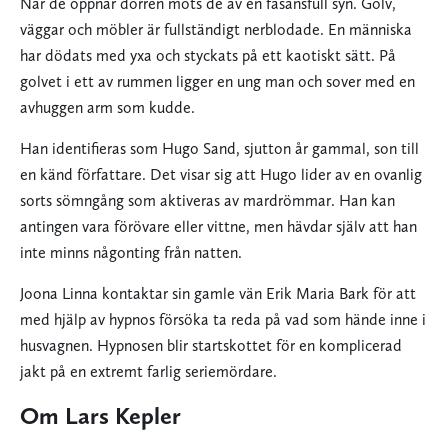
När de öppnar dörren möts de av en fasansfull syn. Golv,
väggar och möbler är fullständigt nerblodade. En människa
har dödats med yxa och styckats på ett kaotiskt sätt. På
golvet i ett av rummen ligger en ung man och sover med en
avhuggen arm som kudde.
Han identifieras som Hugo Sand, sjutton år gammal, son till
en känd författare. Det visar sig att Hugo lider av en ovanlig
sorts sömngång som aktiveras av mardrömmar. Han kan
antingen vara förövare eller vittne, men hävdar själv att han
inte minns någonting från natten.
Joona Linna kontaktar sin gamle vän Erik Maria Bark för att
med hjälp av hypnos försöka ta reda på vad som hände inne i
husvagnen. Hypnosen blir startskottet för en komplicerad
jakt på en extremt farlig seriemördare.
Om Lars Kepler