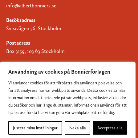
info@albertbonniers.se
Besöksadress
Sveavägen 56, Stockholm
Postadress
Box 3159, 103 63 Stockholm
Användning av cookies på Bonnierförlagen
Vi använder cookies för att förbättra din användarupplevelse och
Om Bonnierförlagen
för att analysera hur vår webbplats används. Dessa cookies samlar
Cookies
information om ditt beteende på vår webbplats, inklusive vilka sidor
du besöker och hur länge du stannar. Informationen används för att
Integritetspolicy
hjälpa oss förstå hur vi kan göra vår webbplats bättre för dig.
Justera mina inställningar
Neka alla
Acceptera alla