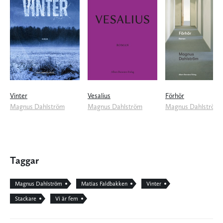
Vinter
Vesalius
Förhör
Magnus Dahlström
Magnus Dahlström
Magnus Dahlström
Taggar
Magnus Dahlström
Matias Faldbakken
Vinter
Stackare
Vi är fem