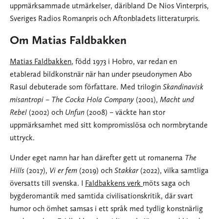
uppmärksammade utmärkelser, däribland De Nios Vinterpris,
Sveriges Radios Romanpris och Aftonbladets litteraturpris.
Om Matias Faldbakken
Matias Faldbakken
, född 1973 i Hobro, var redan en
etablerad bildkonstnär när han under pseudonymen Abo
Rasul debuterade som författare. Med trilogin
Skandinavisk
misantropi
–
The Cocka Hola Company
(2001),
Macht und
Rebel
(2002) och
Unfun
(2008) – väckte han stor
uppmärksamhet med sitt kompromisslösa och normbrytande
uttryck.
Under eget namn har han därefter gett ut romanerna
The
Hills
(2017),
Vi er fem
(2019) och
Stakkar
(2022), vilka samtliga
översatts till svenska. I
Faldbakkens verk
möts saga och
bygderomantik med samtida civilisationskritik, där svart
humor och ömhet samsas i ett språk med tydlig konstnärlig