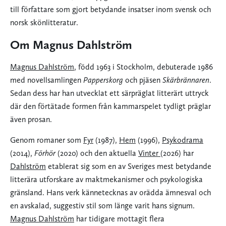
till författare som gjort betydande insatser inom svensk och
norsk skönlitteratur.
Om Magnus Dahlström
Magnus Dahlström
, född 1963 i Stockholm, debuterade 1986
med novellsamlingen
Papperskorg
och pjäsen
Skärbrännaren
.
Sedan dess har han utvecklat ett särpräglat litterärt uttryck
där den förtätade formen från kammarspelet tydligt präglar
även prosan.
Genom romaner som
Fyr
(1987),
Hem
(1996),
Psykodrama
(2014),
Förhör
(2020) och den aktuella
Vinter
(2026) har
Dahlström
etablerat sig som en av Sveriges mest betydande
litterära utforskare av maktmekanismer och psykologiska
gränsland. Hans verk kännetecknas av orädda ämnesval och
en avskalad, suggestiv stil som länge varit hans signum.
Magnus Dahlström
har tidigare mottagit flera