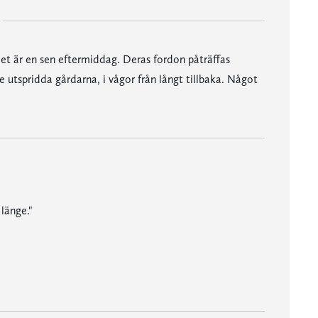
et är en sen eftermiddag. Deras fordon påträffas
de utspridda gårdarna, i vågor från långt tillbaka. Något
länge."
mässigt engagerande och oavbrutet mycket hemsk."
kaver under armen, någon som borstar någons hår - blir istället till en fara, ett hot."