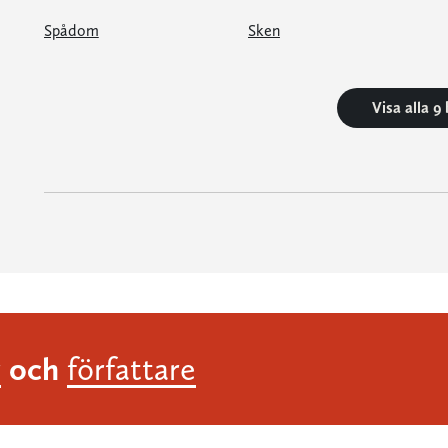
Spådom
Sken
Visa alla 9
och
r
författare