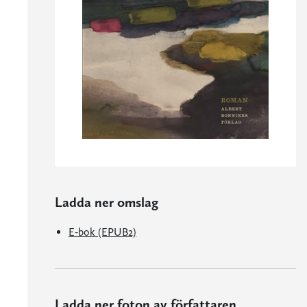
Ladda ner omslag
E-bok (EPUB2)
Ladda ner foton av författaren