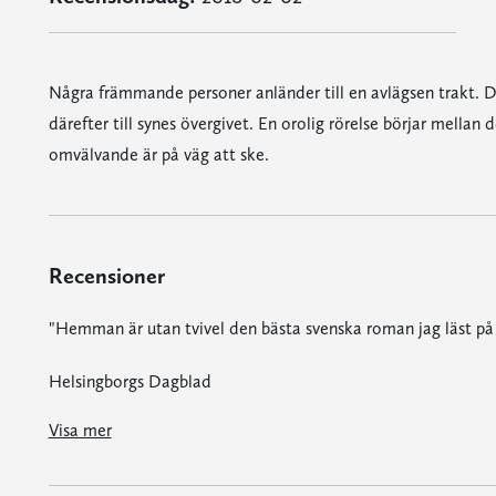
Några främmande personer anländer till en avlägsen trakt. D
därefter till synes övergivet. En orolig rörelse börjar mellan 
omvälvande är på väg att ske.
Recensioner
"Hemman är utan tvivel den bästa svenska roman jag läst på 
Helsingborgs Dagblad
, mitt i tiden som i övrigt, och på alla plan, får det att kännas som att medeltiden har oförtjänt dåligt rykte. Tack."
"Inbillningsförmåga liksom ord är mäktiga och Magnus Dahlströms nya roman är en mycket stark upplevelse. Konstnärligt fulländad, känslo
"Magnus Dahlström är ju alltid oerhört skicklig i att fånga just det: en känsla av annalkande undergång. Och han gör det med så små medel. Det som borde vara helt normalt, det vardagliga i hemmet - en deg som jäser, en keps som s
Visa mer