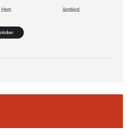
Hem
Järnbörd
 böcker