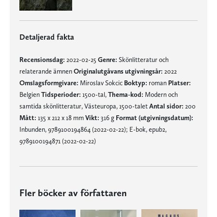
Detaljerad fakta
Recensionsdag:
2022-02-25
Genre:
Skönlitteratur och
relaterande ämnen
Originalutgåvans utgivningsår:
2022
Omslagsformgivare:
Miroslav Sokcic
Boktyp:
roman
Platser:
Belgien
Tidsperioder:
1500-tal,
Thema-kod:
Modern och
samtida skönlitteratur, Västeuropa, 1500-talet
Antal sidor:
200
Mått:
135 x 212 x 18 mm
Vikt:
316 g
Format (utgivningsdatum):
Inbunden, 9789100194864 (2022-02-22); E-bok, epub2,
9789100194871 (2022-02-22)
Fler böcker av författaren