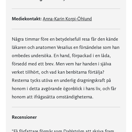
Mediekontakt:
Anna-Karin Korpi-Öhlund
Några timmar före en betydelsefull resa får den kände
läkaren och anatomen Vesalius en försändelse som han
ombedes undersöka. En hand, förpackad i en låda,
försedd med ett brev. Men vem har handen i själva
verket tillhört, och vad kan benbitarna förtälja?
Resterna tycks utöva en underlig dragningskraft på
honom i detta avgörande ögonblick i hans liv, och får
honom att ifrågasätta omständigheterna.
Recensioner
"Få författare förmår som Dahlström att skriva fram