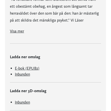
ett obestämt obehag, en ångest som långsamt tar
herraväldet över den som bär på den: han är mästerlig
på att skildra det mänskliga psyket." Vi Läser
"Kort sagt erbjuder dessa tvåhundra sidor en andlös, omtumlande upplevelse som kan stämma dina sinnen öppna för tillvarons mystik, som uppfordrar dig att inte ge upp, inte ge efter för distraktionerna." Aftonbladet
"I 'Vesalius', som alltid i Magnus Dahlströms romaner, smyger ett mörkt och fruktansvärt hot mellan raderna, genom orden och djupt, otydligt, inne i den mörka spegel." Dagens Nyheter
Visa mer
Ladda ner omslag
E-bok (EPUB2)
Inbunden
Ladda ner 3D-omslag
Inbunden