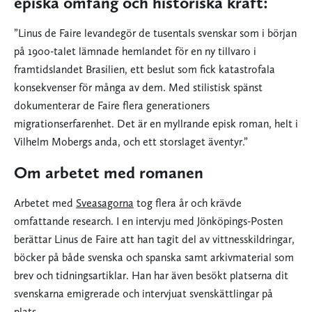
episka omfång och historiska kraft:
”Linus de Faire levandegör de tusentals svenskar som i början
på 1900-talet lämnade hemlandet för en ny tillvaro i
framtidslandet Brasilien, ett beslut som fick katastrofala
konsekvenser för många av dem. Med stilistisk spänst
dokumenterar de Faire flera generationers
migrationserfarenhet. Det är en myllrande episk roman, helt i
Vilhelm Mobergs anda, och ett storslaget äventyr.”
Om arbetet med romanen
Arbetet med
Sveasagorna
tog flera år och krävde
omfattande research. I en intervju med Jönköpings-Posten
berättar Linus de Faire att han tagit del av vittnesskildringar,
böcker på både svenska och spanska samt arkivmaterial som
brev och tidningsartiklar. Han har även besökt platserna dit
svenskarna emigrerade och intervjuat svenskättlingar på
plats.