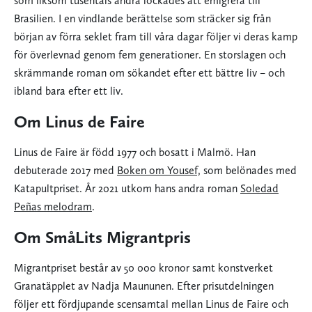
som liksom tusentals andra lockades att emigrera till
Brasilien. I en vindlande berättelse som sträcker sig från
början av förra seklet fram till våra dagar följer vi deras kamp
för överlevnad genom fem generationer. En storslagen och
skrämmande roman om sökandet efter ett bättre liv – och
ibland bara efter ett liv.
Om Linus de Faire
Linus de Faire är född 1977 och bosatt i Malmö. Han
debuterade 2017 med
Boken om Yousef,
som belönades med
Katapultpriset. År 2021 utkom hans andra roman
Soledad
Peñas melodram
.
Om SmåLits Migrantpris
Migrantpriset består av 50 000 kronor samt konstverket
Granatäpplet av Nadja Maununen. Efter prisutdelningen
följer ett fördjupande scensamtal mellan Linus de Faire och