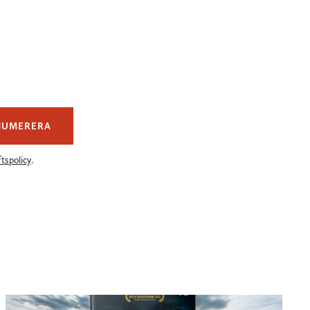
NUMERERA
tspolicy
.