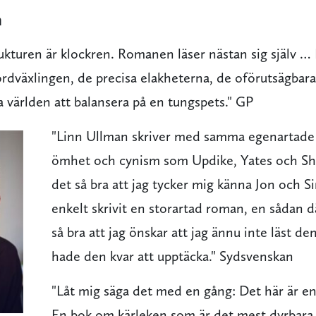
n
ukturen är klockren. Romanen läser nästan sig själv …
dväxlingen, de precisa elakheterna, de oförutsägbar
a världen att balansera på en tungspets." GP
"Linn Ullman skriver med samma egenartade
ömhet och cynism som Updike, Yates och Sh
det så bra att jag tycker mig känna Jon och S
enkelt skrivit en storartad roman, en sådan 
så bra att jag önskar att jag ännu inte läst d
hade den kvar att upptäcka." Sydsvenskan
"Låt mig säga det med en gång: Det här är en 
En bok om kärleken som är det mest dyrbara