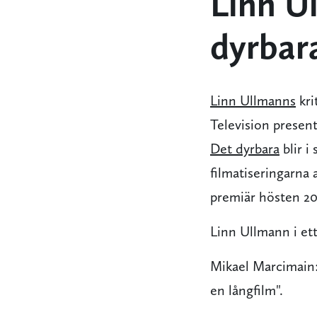
Linn U
dyrbara
Linn Ullmanns
kri
Television present
Det dyrbara
blir i
filmatiseringarna
premiär hösten 20
Linn Ullmann i ett
Mikael Marcimain: 
en långfilm".