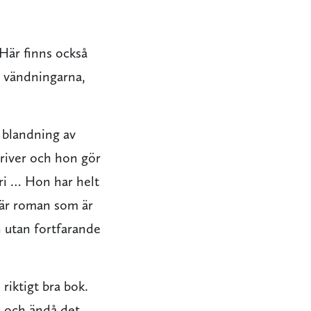
 Här finns också
a vändningarna,
 blandning av
river och hon gör
iri … Hon har helt
där roman som är
en utan fortfarande
riktigt bra bok.
, och ändå det