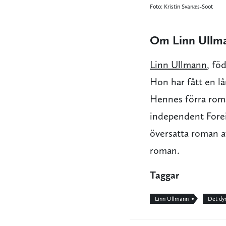
Foto: Kristin Svanæs-Soot
Om Linn Ullm
Linn Ullmann
, fö
Hon har fått en lå
Hennes förra ro
independent Forei
översatta roman a
roman.
Taggar
Linn Ullmann
Det dy