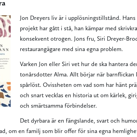
ra
Jon Dreyers liv är i upplösningstillstånd. Hans 
projekt har gått i stå, han kämpar med skrivk
konsekvent otrogen. Jons fru, Siri Dreyer-Bro
restaurangägare med sina egna problem.
Varken Jon eller Siri vet hur de ska hantera de
tonårsdotter Alma. Allt börjar när barnflickan 
spårlöst. Ovissheten om vad som har hänt präg
och snart vecklas en historia ut om kärlek, gir
och smärtsamma förbindelser.
Det dyrbara är en fängslande, svart och humo
d, om en familj som blir offer för sina egna hemlighe