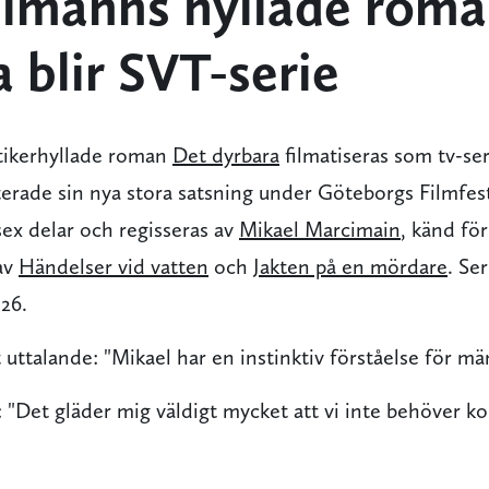
llmanns hyllade rom
 blir SVT-serie
tikerhyllade roman
Det dyrbara
filmatiseras som tv-ser
erade sin nya stora satsning under Göteborgs Filmfest
 sex delar och regisseras av
Mikael Marcimain
, känd för
 av
Händelser vid vatten
och
Jakten på en mördare
. Se
26.
 uttalande: "Mikael har en instinktiv förståelse för mä
"Det gläder mig väldigt mycket att vi inte behöver ko