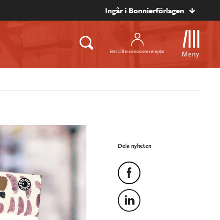
Ingår i Bonnierförlagen
Beställ recensionsexemplar
Meny
Dela nyheten