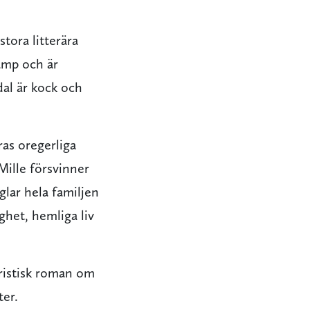
stora litterära
ramp och är
dal är kock och
ras oregerliga
Mille försvinner
lar hela familjen
ighet, hemliga liv
ristisk roman om
ter.