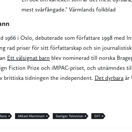
mest svårfångade." Värmlands folkblad
ann
dd 1966 i Oslo, debuterade som författare 1998 med I
ng rad priser för sitt författarskap och sin journalisti
man
Ett välsignat barn
blev nominerad till norska Bragep
gn Fiction Prize och iMPAC-priset, och utnämndes till
v brittiska tidningen the independent.
Det dyrbara
är 
rbara
Mikael Marcimain
Sveriges Television
SVT