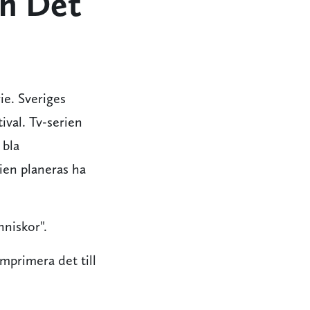
an Det
ie. Sveriges
ival. Tv-serien
 bla
rien planeras ha
nniskor".
mprimera det till