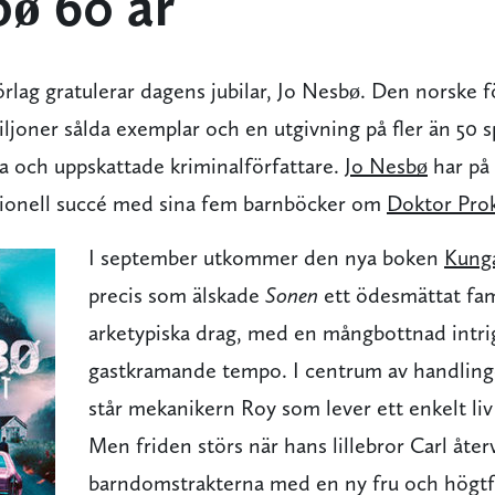
bø 60 år
rlag gratulerar dagens jubilar, Jo Nesbø. Den norske f
ljoner sålda exemplar och en utgivning på fler än 50 s
ta och uppskattade kriminalförfattare.
Jo Nesbø
har på 
ationell succé med sina fem barnböcker om
Doktor Pro
I september utkommer den nya boken
Kunga
precis som älskade
Sonen
ett ödesmättat fa
arketypiska drag, med en mångbottnad intri
gastkramande tempo. I centrum av handlin
står mekanikern Roy som lever ett enkelt liv
Men friden störs när hans lillebror Carl återv
barndomstrakterna med en ny fru och högtf