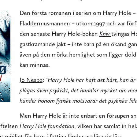
Den första romanen i serien om Harry Hole –
Fladdermusmannen
– utkom 1997 och var förf
den senaste Harry Hole-boken
Kniv
tvingas H
gastkramande jakt – inte bara på en ökänd ga
även på den mörka hemlighet som ligger dold 
kan minnas.
Jo Nesbø
: "
Harry Hole har haft det hårt, han är
plågas även psykiskt, det handlar mycket om mor
händer honom fysiskt motsvarar det psykiska lida
Men Harry Hole är inte enbart en försupen sn
tiftelsen
Harry Hole foundation
, vilken har samlat in he
möjligt för barn i fattiga länder att lära sig läsa.