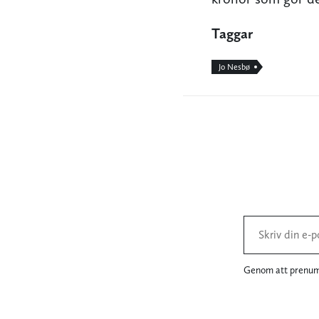
Taggar
Jo Nesbø
Genom att prenume