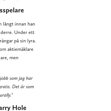
lsspelare
n långt innan han
 derre. Under ett
rängar på sin lyra.
som aktiemäklare
lare, men
a jobb som jag har
gratis. Det är som
rally."
arry Hole