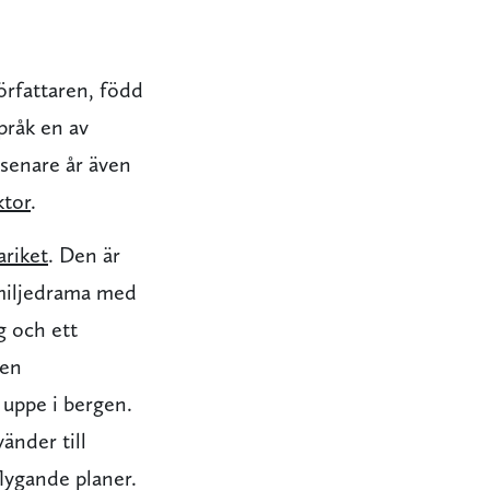
örfattaren, född
pråk en av
senare år även
ktor
.
riket
. Den är
miljedrama med
g och ett
gen
 uppe i bergen.
änder till
lygande planer.