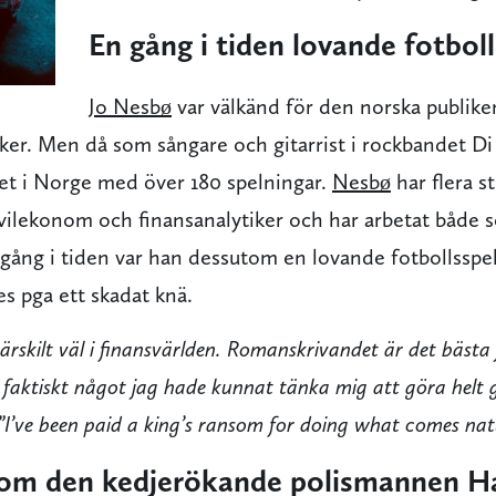
En gång i tiden lovande fotbol
Jo Nesbø
var välkänd för den norska publike
ker. Men då som sångare och gitarrist i rockbandet Di
et i Norge med över 180 spelningar.
Nesbø
har flera st
ivilekonom och finansanalytiker och har arbetat både 
n gång i tiden var han dessutom en lovande fotbollsspe
es pga ett skadat knä.
 särskilt väl i finansvärlden. Romanskrivandet är det bäst
 faktiskt något jag hade kunnat tänka mig att göra helt 
”I’ve been paid a king’s ransom for doing what comes natu
 om den kedjerökande polismannen H