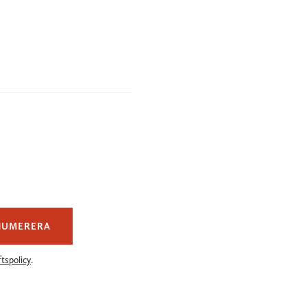
NUMERERA
tspolicy
.