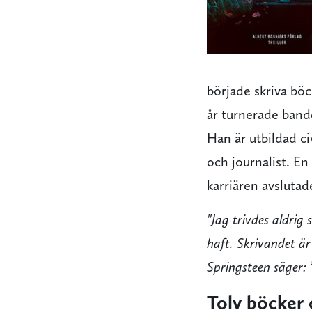
började skriva böc
år turnerade band
Han är utbildad c
och journalist. E
karriären avslutad
"Jag trivdes aldrig
haft. Skrivandet är
Springsteen säger: 
Tolv böcker