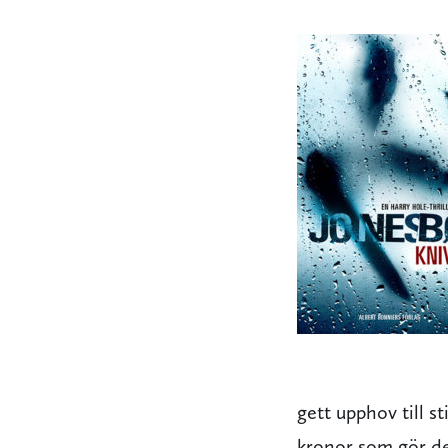
gett upphov till s
kronor som gör det 