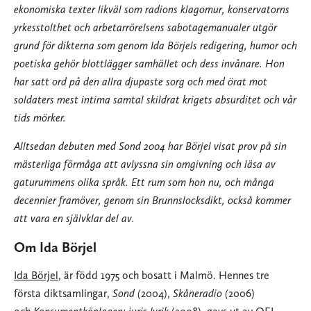
ekonomiska texter likväl som radions klagomur, konservatorns
yrkesstolthet och arbetarrörelsens sabotagemanualer utgör
grund för dikterna som genom Ida Börjels redigering, humor och
poetiska gehör blottlägger samhället och dess invånare. Hon
har satt ord på den allra djupaste sorg och med örat mot
soldaters mest intima samtal skildrat krigets absurditet och vår
tids mörker.
Alltsedan debuten med Sond 2004 har Börjel visat prov på sin
mästerliga förmåga att avlyssna sin omgivning och läsa av
gaturummens olika språk. Ett rum som hon nu, och många
decennier framöver, genom sin Brunnslocksdikt, också kommer
att vara en självklar del av.
Om Ida Börjel
Ida Börjel
, är född 1975 och bosatt i Malmö. Hennes tre
första diktsamlingar,
Sond (
2004),
Skåneradio (
2006)