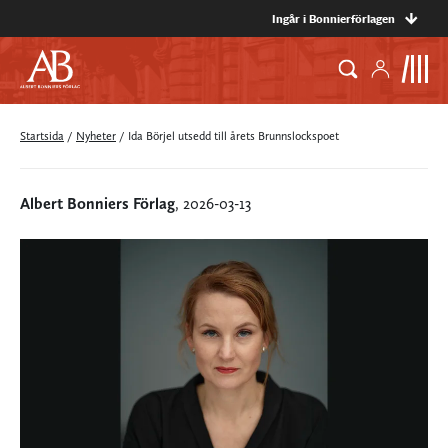
Ingår i Bonnierförlagen
Startsida
/
Nyheter
/
Ida Börjel utsedd till årets Brunnslockspoet
Albert Bonniers Förlag
, 2026-03-13