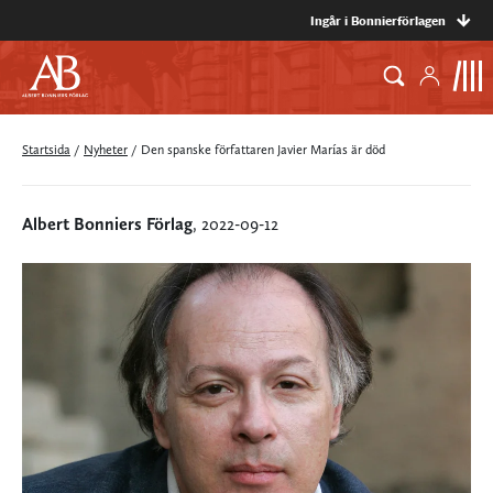
Ingår i Bonnierförlagen
Startsida
/
Nyheter
/
Den spanske författaren Javier Marías är död
Albert Bonniers Förlag
, 2022-09-12