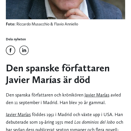
Foto:
Riccardo Musacchio & Flavio Anniello
Dela nyheten
Den spanske författaren
Javier Marías är död
Den spanska författaren och krönikören
Javier Marías
avled
den 11 september i Madrid. Han blev 70 år gammal.
Javier Marías
föddes 1951 i Madrid och växte upp i USA. Han
debuterade som 19-åring 1971 med
Los dominios del lobo
och
har sedan dess publicerat sexton romaner och flera novell-