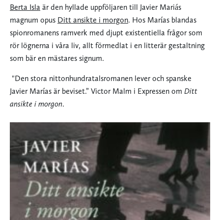
Berta Isla
är den hyllade uppföljaren till Javier Mariás
magnum opus
Ditt ansikte i morgon
. Hos Marías blandas
spionromanens ramverk med djupt existentiella frågor som
rör lögnerna i våra liv, allt förmedlat i en litterär gestaltning
som bär en mästares signum.
"
Den stora nittonhundratalsromanen lever och spanske
Javier Marías är beviset.” Victor Malm i Expressen om
Ditt
ansikte i morgon
.