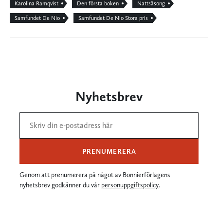
Karolina Ramqvist
Den första boken
Nattsäsong
Samfundet De Nio
Samfundet De Nio Stora pris
Nyhetsbrev
PRENUMERERA
Genom att prenumerera på något av Bonnierförlagens
nyhetsbrev godkänner du vår
personuppgiftspolicy
.