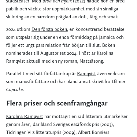
stadsteater. Med
Bröd och mjölk
(2022) nådde hon en bred
publik och väckte stor uppmärksamhet med sin sinnliga
skildring av en barndom präglad av doft, färg och smak.
2024 utkom
Den första boken
, en koncentrerad berättelse
som utspelar sig under en enda förmiddag på Jamaica och
följer ett ungt pars relation från början till slut. Boken
nominerades till Augustpriset 2024. I höst är
Karolina
Ramqvist
aktuell med en ny roman,
Nattsäsong
.
Parallellt med sitt författarskap är
Ramqvist
även verksam
som manusförfattare och har bland annat skrivit kortfilmen
Cupcake
.
Flera priser och scenframgångar
Karolina Ramqvist
har mottagit en rad litterära utmärkelser
genom åren, däribland Sveriges essäfonds pris (2003),
Tidningen VI:s litteraturpris (2009), Albert Bonniers