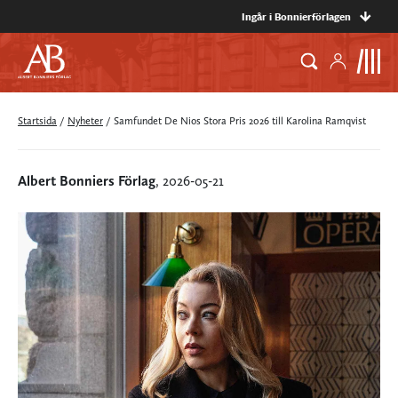
Ingår i Bonnierförlagen
Startsida
/
Nyheter
/
Samfundet De Nios Stora Pris 2026 till Karolina Ramqvist
Albert Bonniers Förlag
, 2026-05-21