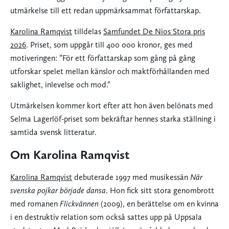
utmärkelse till ett redan uppmärksammat författarskap.
Karolina Ramqvist
tilldelas
Samfundet De Nios Stora pris
2026
. Priset, som uppgår till 400 000 kronor, ges med
motiveringen: ”För ett författarskap som gång på gång
utforskar spelet mellan känslor och maktförhållanden med
saklighet, inlevelse och mod.”
Utmärkelsen kommer kort efter att hon även belönats med
Selma Lagerlöf-priset som bekräftar hennes starka ställning i
samtida svensk litteratur.
Om Karolina Ramqvist
Karolina Ramqvist
debuterade 1997 med musikessän
När
svenska pojkar började dansa
. Hon fick sitt stora genombrott
med romanen
Flickvännen
(2009), en berättelse om en kvinna
i en destruktiv relation som också sattes upp på Uppsala