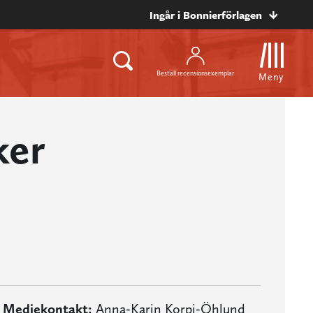
Ingår i Bonnierförlagen
Beställ recensionsexemplar
Meny
ker
Mediekontakt:
Anna-Karin Korpi-Öhlund