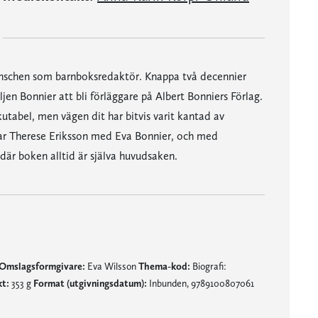
branschen som barnboksredaktör. Knappa två decennier
jen Bonnier att bli förläggare på Albert Bonniers Förlag.
tabel, men vägen dit har bitvis varit kantad av
ar Therese Eriksson med Eva Bonnier, och med
 där boken alltid är själva huvudsaken.
Omslagsformgivare:
Eva Wilsson
Thema-kod:
Biografi:
kt:
353 g
Format (utgivningsdatum):
Inbunden, 9789100807061