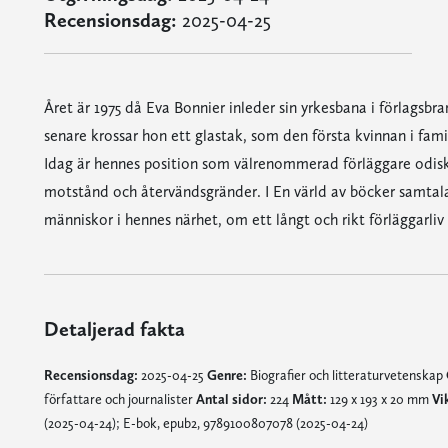
Recensionsdag:
2025-04-25
Året är 1975 då Eva Bonnier inleder sin yrkesbana i förlags
senare krossar hon ett glastak, som den första kvinnan i famil
Idag är hennes position som välrenommerad förläggare odisku
motstånd och återvändsgränder. I En värld av böcker samtal
människor i hennes närhet, om ett långt och rikt förläggarliv
Detaljerad fakta
Recensionsdag:
2025-04-25
Genre:
Biografier och litteraturvetenskap
författare och journalister
Antal sidor:
224
Mått:
129 x 193 x 20 mm
Vi
(2025-04-24); E-bok, epub2, 9789100807078 (2025-04-24)