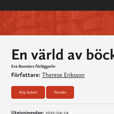
En värld av böc
Eva Bonniers förläggarliv
Författare:
Therese Eriksson
Köp boken
Provläs
Utgivningsdag:
2025-04-24