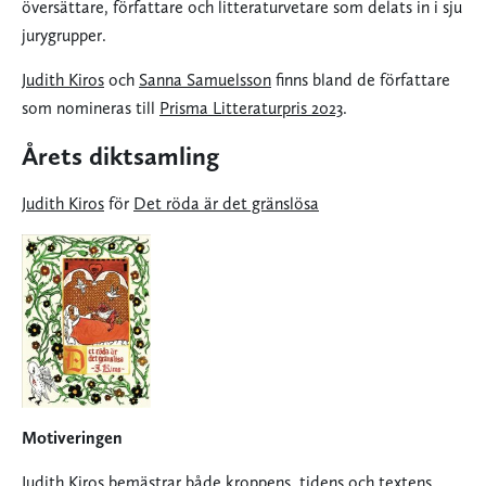
översättare, författare och litteraturvetare som delats in i sju
jurygrupper.
Judith Kiros
och
Sanna Samuelsson
finns bland de författare
som nomineras till
Prisma Litteraturpris 2023
.
Årets diktsamling
Judith Kiros
för
Det röda är det gränslösa
Motiveringen
Judith Kiros
bemästrar både kroppens, tidens och textens