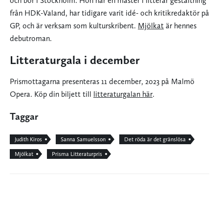
och bor i Stockholm. Hon har en master i litterär gestaltning
från HDK-Valand, har tidigare varit idé- och kritikredaktör på
GP, och är verksam som kulturskribent.
Mjölkat
är hennes
debutroman.
Litteraturgala i december
Prismottagarna presenteras 11 december, 2023 på Malmö
Opera. Köp din biljett till
litteraturgalan här
.
Taggar
Judith Kiros
Sanna Samuelsson
Det röda är det gränslösa
Mjölkat
Prisma Litteraturpris