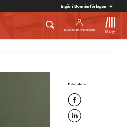
Ingår i Bonnierförlagen
Beställ recensionsexemplar
Meny
Dela nyheten