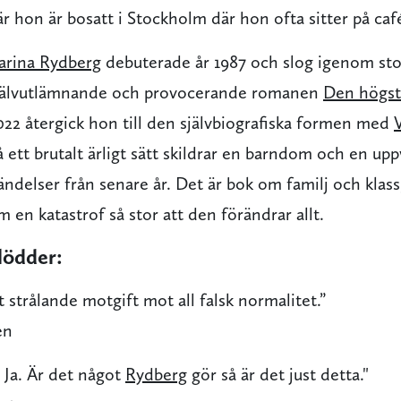
 hon är bosatt i Stockholm där hon ofta sitter på café
arina Rydberg
debuterade år 1987 och slog igenom st
jälvutlämnande och provocerande romanen
Den högst
022 återgick hon till den självbiografiska formen med
å ett brutalt ärligt sätt skildrar en barndom och en up
ändelser från senare år. Det är bok om familj och klas
m en katastrof så stor att den förändrar allt.
lödder:
t strålande motgift mot all falsk normalitet.”
en
r. Ja. Är det något
Rydberg
gör så är det just detta."