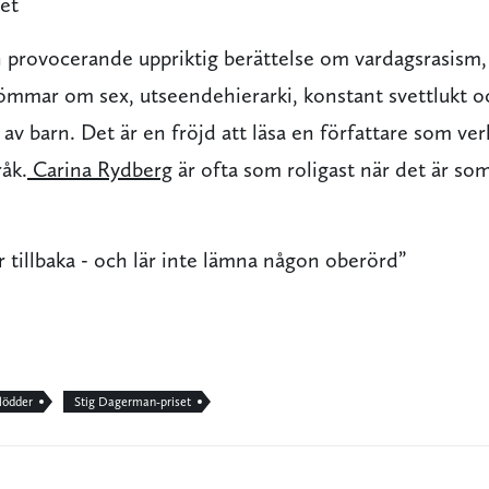
et
 provocerande uppriktig berättelse om vardagsrasism
ömmar om sex, utseendehierarki, konstant svettlukt 
g av barn. Det är en fröjd att läsa en författare som ver
åk.
Carina Rydberg
är ofta som roligast när det är so
r tillbaka - och lär inte lämna någon oberörd”
slödder
Stig Dagerman-priset