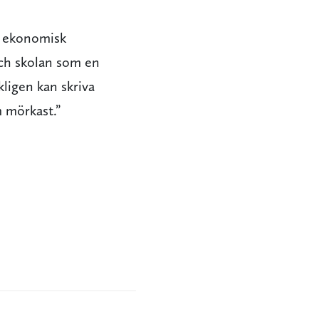
, ekonomisk
och skolan som en
kligen kan skriva
m mörkast.”