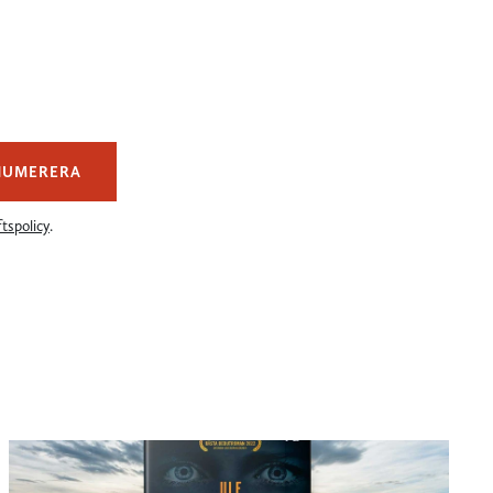
NUMERERA
tspolicy
.