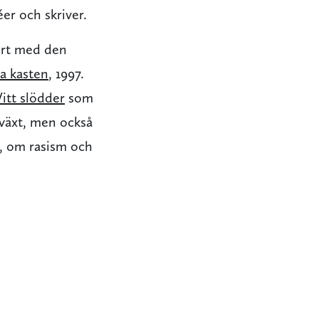
er och skriver.
ort med den
a kasten
, 1997.
Vitt slödder
som
pväxt, men också
s, om rasism och