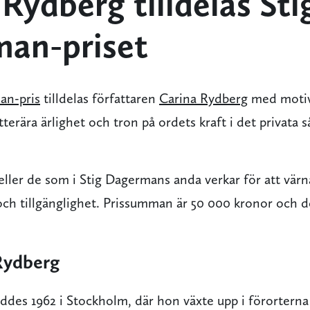
Rydberg tilldelas Sti
an-priset
an-pris
tilldelas författaren
Carina Rydberg
med motive
terära ärlighet och tron på ordets kraft i det privata s
n eller de som i Stig Dagermans anda verkar för att värn
och tillgänglighet. Prissumman är 50 000 kronor och d
Rydberg
ddes 1962 i Stockholm, där hon växte upp i förortern