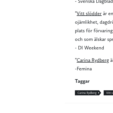
- Svenska Dagblad
”
Vitt slödder
är en
ojämlikhet, dagdr
plats för förvarin
och som älskar spr
- DI Weekend
”
Carina Rydberg
ä
-Femina
Taggar
Carina Rydberg
Vitt 