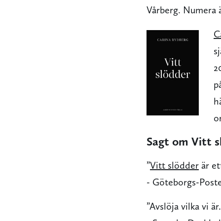
Vårberg. Numera är
C
s
2
p
h
o
Sagt om Vitt s
”
Vitt slödder
är et
- Göteborgs-Post
”Avslöja vilka vi ä