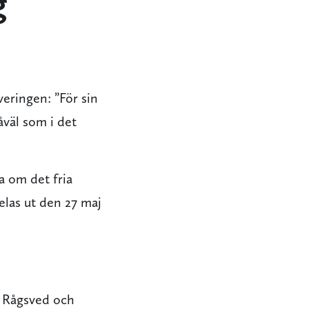
g
ringen: ”För sin
åväl som i det
a om det fria
elas ut den 27 maj
a Rågsved och