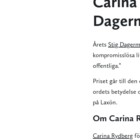
Carina 
Dagerm
Årets
Stig Dagerm
kompromisslösa lit
offentliga.”
Priset går till de
ordets betydelse 
på Laxön.
Om Carina 
Carina Rydberg
fö