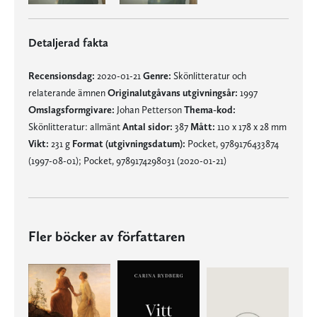
Detaljerad fakta
Recensionsdag:
2020-01-21
Genre:
Skönlitteratur och
relaterande ämnen
Originalutgåvans utgivningsår:
1997
Omslagsformgivare:
Johan Petterson
Thema-kod:
Skönlitteratur: allmänt
Antal sidor:
387
Mått:
110 x 178 x 28 mm
Vikt:
231 g
Format (utgivningsdatum):
Pocket, 9789176433874
(1997-08-01); Pocket, 9789174298031 (2020-01-21)
Fler böcker av författaren