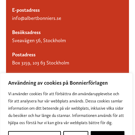
E-postadress
info@albertbonniers.se
Besöksadress
Sveavägen 56, Stockholm
Postadress
Box 3159, 103 63 Stockholm
Användning av cookies på Bonnierförlagen
Vi använder cookies för att förbättra din användarupplevelse och
Om Bonnierförlagen
för att analysera hur vår webbplats används. Dessa cookies samlar
Cookies
information om ditt beteende på vår webbplats, inklusive vilka sidor
du besöker och hur länge du stannar. Informationen används för att
Integritetspolicy
hjälpa oss förstå hur vi kan göra vår webbplats bättre för dig.