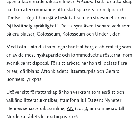
uppmärksammade diktsamlingen
Friktion
. I sitt författarskap
har hon återkommande utforskat språkets form, ljud och
rörelse – något hon själv beskrivit som en strävan efter en
”självständig språklighet”. Detta syns även i senare verk som
på era platser, Colosseum, Kolosseum och Under tiden.
Med totalt nio diktsamlingar har
Hallberg
etablerat sig som
en av de mest nyskapande och formmedvetna rösterna inom
svensk samtidspoesi. För sitt arbete har hon tilldelats flera
priser, däribland Aftonbladets litteraturpris och Gerard
Bonniers lyrikpris.
Utöver sitt författarskap är hon verksam som essäist och
välkänd litteraturkritiker, framför allt i Dagens Nyheter.
Hennes senaste diktsamling,
AN
(2025), är nominerad till
Nordiska rådets litteraturpris 2026.