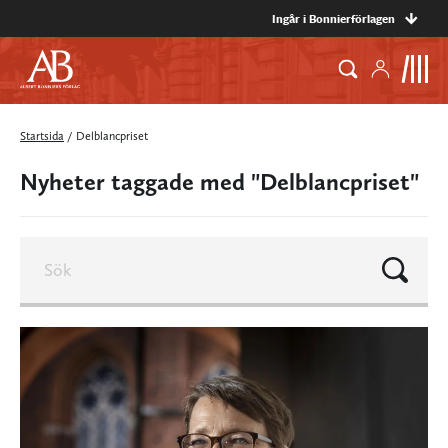
Ingår i Bonnierförlagen
Startsida
/
Delblancpriset
Nyheter taggade med "Delblancpriset"