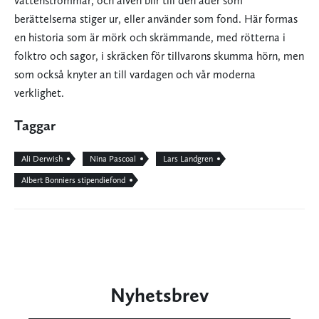
vattenströmmar, och älven blir till den åder som
berättelserna stiger ur, eller använder som fond. Här formas
en historia som är mörk och skrämmande, med rötterna i
folktro och sagor, i skräcken för tillvarons skumma hörn, men
som också knyter an till vardagen och vår moderna
verklighet.
Taggar
Ali Derwish
Nina Pascoal
Lars Landgren
Albert Bonniers stipendiefond
Nyhetsbrev