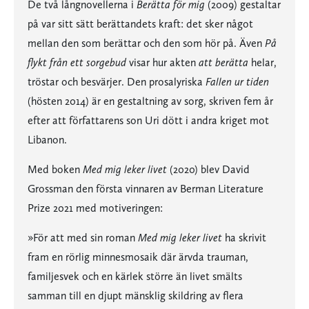
De två långnovellerna i
Berätta för mig
(2009) gestaltar
på var sitt sätt berättandets kraft: det sker något
mellan den som berättar och den som hör på. Även
På
flykt från ett sorgebud
visar hur akten
att berätta
helar,
tröstar och besvärjer. Den prosalyriska
Fallen ur tiden
(hösten 2014) är en gestaltning av sorg, skriven fem år
efter att författarens son Uri dött i andra kriget mot
Libanon.
Med boken
Med mig leker livet
(2020) blev David
Grossman den första vinnaren av Berman Literature
Prize 2021 med motiveringen:
»För att med sin roman
Med mig leker livet
ha skrivit
fram en rörlig minnesmosaik där ärvda trauman,
familjesvek och en kärlek större än livet smälts
samman till en djupt mänsklig skildring av flera