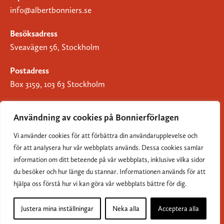
info@albertbonniers.se
Besöksadress
Sveavägen 56, Stockholm
Postadress
Box 3159, 103 63 Stockholm
Användning av cookies på Bonnierförlagen
Vi använder cookies för att förbättra din användarupplevelse och
Om Bonnierförlagen
för att analysera hur vår webbplats används. Dessa cookies samlar
Cookies
information om ditt beteende på vår webbplats, inklusive vilka sidor
du besöker och hur länge du stannar. Informationen används för att
Integritetspolicy
hjälpa oss förstå hur vi kan göra vår webbplats bättre för dig.
Justera mina inställningar
Neka alla
Acceptera alla