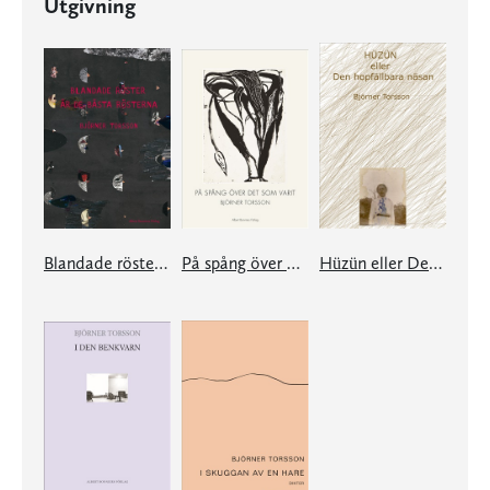
Utgivning
Blandade röster är de bästa rösterna
På spång över det som varit
Hüzün eller Den hopfällbara näsan