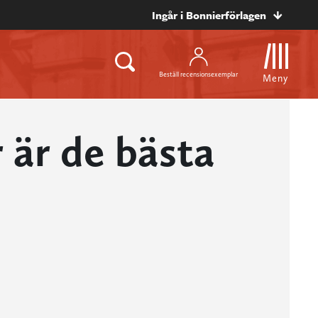
Ingår i Bonnierförlagen
Beställ recensionsexemplar
Meny
 är de bästa