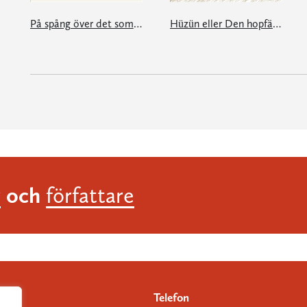
På spång över det som varit
Hüzün eller Den hopfällbara näsan
och
r
författare
Telefon