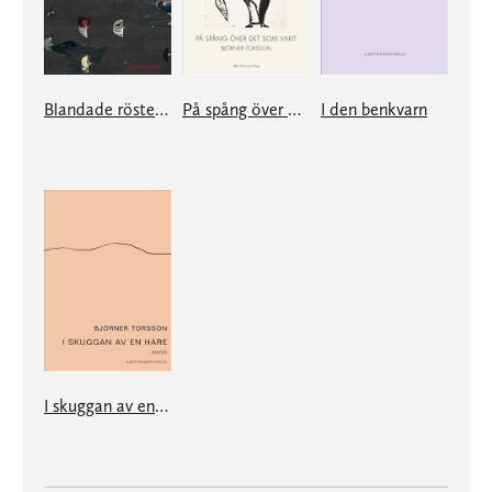
Blandade röster är de bästa rösterna
På spång över det som varit
I den benkvarn
I skuggan av en hare