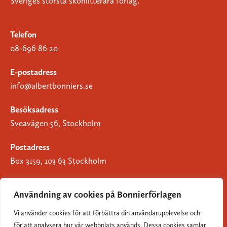
Sveriges största skönlitterära förlag.
Telefon
08-696 86 20
E-postadress
info@albertbonniers.se
Besöksadress
Sveavägen 56, Stockholm
Postadress
Box 3159, 103 63 Stockholm
Användning av cookies på Bonnierförlagen
Vi använder cookies för att förbättra din användarupplevelse och
Om Bonnierförlagen
för att analysera hur vår webbplats används. Dessa cookies samlar