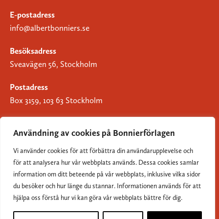
E-postadress
info@albertbonniers.se
Besöksadress
Sveavägen 56, Stockholm
Postadress
Box 3159, 103 63 Stockholm
Användning av cookies på Bonnierförlagen
Vi använder cookies för att förbättra din användarupplevelse och
Om Bonnierförlagen
för att analysera hur vår webbplats används. Dessa cookies samlar
Cookies
information om ditt beteende på vår webbplats, inklusive vilka sidor
du besöker och hur länge du stannar. Informationen används för att
Integritetspolicy
hjälpa oss förstå hur vi kan göra vår webbplats bättre för dig.