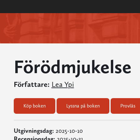
Förödmjukelse
Författare:
Lea Ypi
Köp boken
Lyssna på boken
Provläs
Utgivningsdag:
2025-10-10
Recensionsdag:
2025-10-31