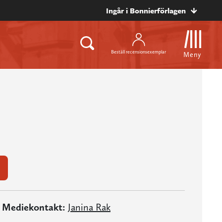
Ingår i Bonnierförlagen
Beställ recensionsexemplar
Meny
Mediekontakt:
Janina Rak