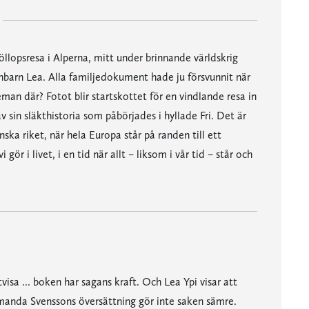
öllopsresa i Alperna, mitt under brinnande världskrig
rnbarn Lea. Alla familjedokument hade ju försvunnit när
n där? Fotot blir startskottet för en vindlande resa in
v sin släkthistoria som påbörjades i hyllade Fri. Det är
ka riket, när hela Europa står på randen till ett
r i livet, i en tid när allt – liksom i vår tid – står och
visa ... boken har sagans kraft. Och Lea Ypi visar att
Amanda Svenssons översättning gör inte saken sämre.