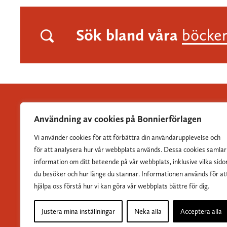
Sök bland våra
böcke
Användning av cookies på Bonnierförlagen
Vi använder cookies för att förbättra din användarupplevelse och
Albert Bonniers Förlag grundades 1837 och är Sveriges
för att analysera hur vår webbplats används. Dessa cookies samlar
största skönlitterära förlag.
information om ditt beteende på vår webbplats, inklusive vilka sido
du besöker och hur länge du stannar. Informationen används för at
hjälpa oss förstå hur vi kan göra vår webbplats bättre för dig.
Justera mina inställningar
Neka alla
Acceptera alla