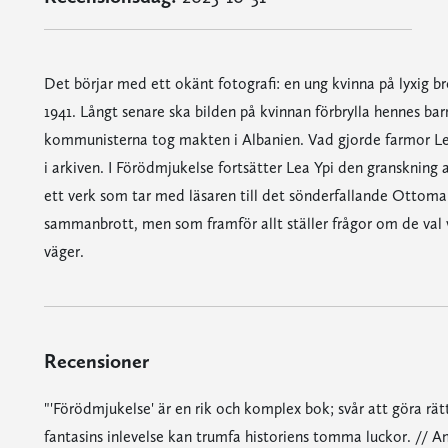
Det börjar med ett okänt fotografi: en ung kvinna på lyxig br
1941. Långt senare ska bilden på kvinnan förbrylla hennes ba
kommunisterna tog makten i Albanien. Vad gjorde farmor Lema
i arkiven. I Förödmjukelse fortsätter Lea Ypi den granskning a
ett verk som tar med läsaren till det sönderfallande Ottomans
sammanbrott, men som framför allt ställer frågor om de val vi gö
väger.
Recensioner
"'Förödmjukelse' är en rik och komplex bok; svår att göra rätt
fantasins inlevelse kan trumfa historiens tomma luckor. // 