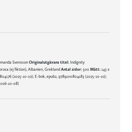
 den tar tag i en. Men sedan blir man rikligt belönad då berättelsen bara växer i styrka och intensitet." Vestmanlands Läns Tidning
manda Svensson
Originalutgåvans titel:
Indignity
 prosa (ej fiktion), Albanien, Grekland
Antal sidor:
300
Mått:
143 x
04176 (2025-10-10); E-bok, epub2, 9789100804183 (2025-10-10);
2026-10-08)