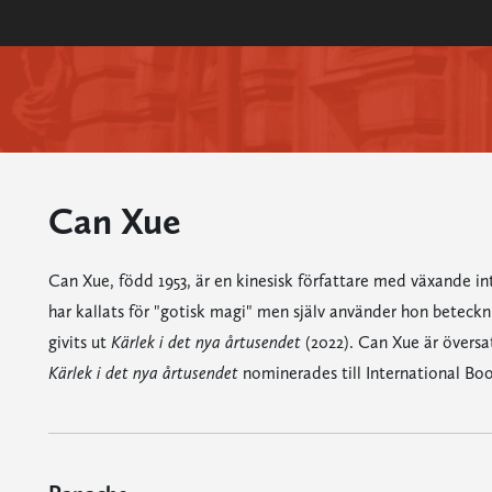
Can Xue
Can Xue, född 1953, är en kinesisk författare med växande int
har kallats för "gotisk magi" men själv använder hon betecknin
givits ut
Kärlek i det nya årtusendet
(2022). Can Xue är översa
Kärlek i det nya årtusendet
nominerades till International Boo