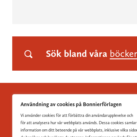
Sök bland våra
böcke
Användning av cookies på Bonnierförlagen
Vi använder cookies för att förbättra din användarupplevelse och
Albert Bonniers Förlag grundades 1837 och är Sveriges
för att analysera hur vår webbplats används. Dessa cookies samlar
största skönlitterära förlag.
information om ditt beteende på vår webbplats, inklusive vilka sido