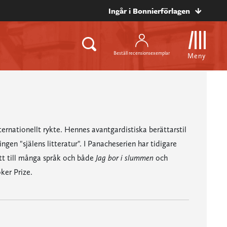
Ingår i Bonnierförlagen
Beställ recensionsexemplar
Meny
ernationellt rykte. Hennes avantgardistiska berättarstil
gen "själens litteratur". I Panacheserien har tidigare
tt till många språk och både
Jag bor i slummen
och
ker Prize.