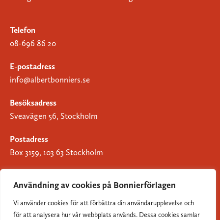
Telefon
08-696 86 20
E-postadress
info@albertbonniers.se
Besöksadress
Sveavägen 56, Stockholm
Postadress
Box 3159, 103 63 Stockholm
Användning av cookies på Bonnierförlagen
Vi använder cookies för att förbättra din användarupplevelse och
Om Bonnierförlagen
för att analysera hur vår webbplats används. Dessa cookies samlar