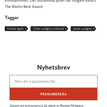
kriminalroman. Det sistnämnda priset har tidigare kallats
The Martin Beck Award.
Taggar
Kristina Agnér
Ulrika Lundgren Lindmark
Jennie Lundgren
Nyhetsbrev
PRENUMERERA
Genom att prenumerera på något av Bonnierförlagens