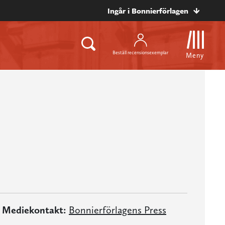
Ingår i Bonnierförlagen
Beställ recensionsexemplar
Meny
Mediekontakt:
Bonnierförlagens Press