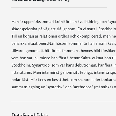
Han är uppmärksammad krönikör i en kvällstidning och ägnar a
skådespelerska på väg att slå igenom. En vårnatt i Stockholm 
Till en början är relationen ordlös och okomplicerad, men me
behärska situationen.När hösten kommer är han ensam kvar, 
tillvaro: genom att bit för bit frammana hennes bild försöke
vem hon var, nu måste han förstå henne.Sakta vaknar hon till
Stockholm. Synantrop, som var hans debutroman, har flera i
litteraturen. Men inte minst genom sitt febriga, intensiva sp
redan läst. Här finns en besatthet som snarare leder tankarna 
sammanslagning av "syntetisk" och "anthropos" (människa) oc
Detaljerad fakta