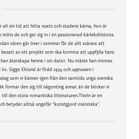
ll sin tid att hitta nuets och stadens kärna, hon är
möts de och ger sig in i en passionerad kärlekshistoria.
dan våren går över i sommar får de allt svårare att
besatt av ett projekt som ska komma att uppfylla hans
r han återskapa henne i sin dator. Nu måste han minnas
 liv. Sigge Eklund är född 1974 och uppvuxen i
nslag som vi känner igen från den samtida unga svenska
råk formar den sig till någonting annat än de böcker vi
till den stora romantiska litteraturen.Titeln är en
h betyder alltså ungefär "konstgjord människa".